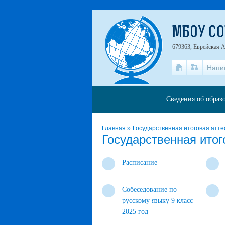
МБОУ СО
679363, Еврейская А
Напи
Сведения об образ
Главная
»
Государственная итоговая атте
Государственная итог
Расписание
Собеседование по
русскому языку 9 класс
2025 год