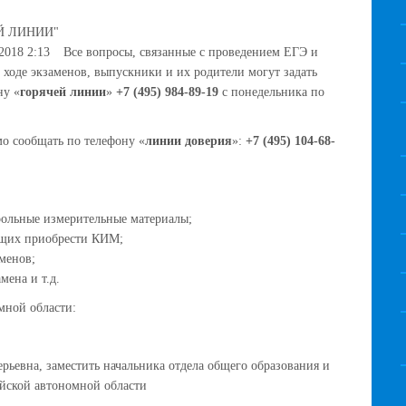
Й ЛИНИИ"
2018 2:13
Все вопросы, связанные с проведением ЕГЭ и
 ходе экзаменов, выпускники и их родители могут задать
ну «
горячей линии
»
+7 (495) 984-89-19
с понедельника по
о сообщать по телефону «
линии доверия
»:
+7 (495) 104-68-
рольные измерительные материалы;
ающих приобрести КИМ;
менов;
мена и т.д.
мной области:
ерьевна, заместить начальника отдела общего образования и
йской автономной области