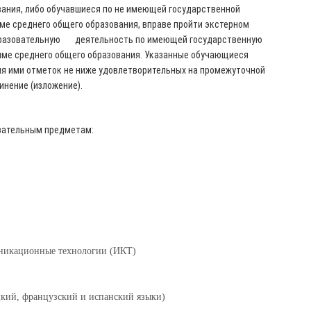
вания, либо обучавшиеся по не имеющей государственной
ме среднего общего образования, вправе пройти экстерном
бразовательную деятельность по имеющей государственную
ме среднего общего образования. Указанные обучающиеся
ия ими отметок не ниже удовлетворительных на промежуточной
чинение (изложение).
ательным предметам:
никационные технологии (ИКТ)
цкий, французский и испанский языки)