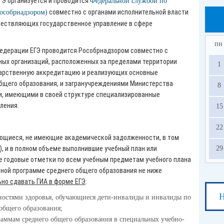
ГЭ организуется и проводится
Федеральной службой по
совместно с органами исполнительной власти
Рособрнадзором)
ествляющих государственное управление в сфере
пн
едерации ЕГЭ проводится Рособрнадзором совместно с
ных организаций, расположенных за пределами территории
1
арственную аккредитацию и реализующих основные
бщего образования, и загранучреждениями Министерства
8
и, имеющими в своей структуре специализированные
еления.
15
22
ающиеся, не имеющие академической задолженности, в том
29
), и в полном объеме выполнившие учебный план или
 годовые отметки по всем учебным предметам учебного плана
ьной программе среднего общего образования не ниже
но сдавать ГИА в форме ЕГЭ
:
Н
остями здоровья, обучающиеся дети-инвалиды и инвалиды по
общего образования;
аммам среднего общего образования в специальных учебно-