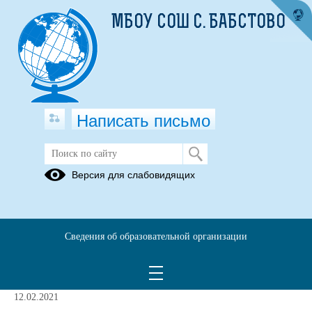
МБОУ СОШ С. БАБСТОВО
Написать письмо
"Международное сотрудничество"
Версия для слабовидящих
Заключенные и планируемые к
заключению договорах с
иностранными и (или)
Сведения об образовательной организации
международными организациями по
вопросам образования и науки
12.02.2021