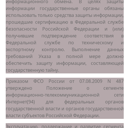
информационного обмена. В целях защиты
информации государственные органы обязаны
использовать только средства защиты информации,
прошедшие сертификацию в Федеральной службе
безопасности Российской Федерации и (или)
получившие подтверждение соответствия в
Федеральной службе по техническому и
экспортному контролю. Выполнение данных
требований Указа в полной мере должно
обеспечить защиту информации, составляющей
государственную тайну.
Приказом ФСО России от 07.08.2009 N 487
утверждено Положение о сегменте
информационно-телекоммуникационной сети
Интернет(94) для федеральных органов
государственной власти и органов государственной
власти субъектов Российской Федерации.
Эксплуатацию, поддержание и развитие сегмента