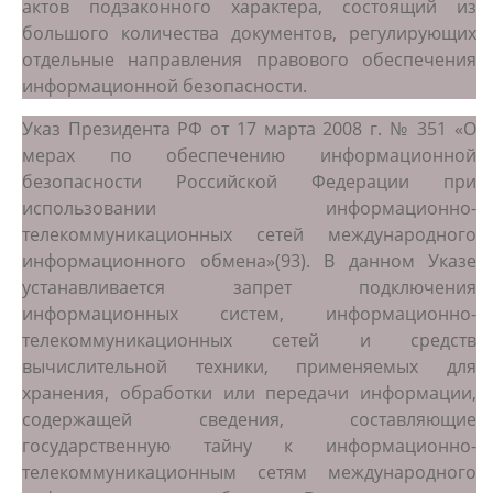
актов подзаконного характера, состоящий из
большого количества документов, регулирующих
отдельные направления правового обеспечения
информационной безопасности.
Указ Президента РФ от 17 марта 2008 г. № 351 «О
мерах по обеспечению информационной
безопасности Российской Федерации при
использовании информационно-
телекоммуникационных сетей международного
информационного обмена»(93). В данном Указе
устанавливается запрет подключения
информационных систем, информационно-
телекоммуникационных сетей и средств
вычислительной техники, применяемых для
хранения, обработки или передачи информации,
содержащей сведения, составляющие
государственную тайну к информационно-
телекоммуникационным сетям международного