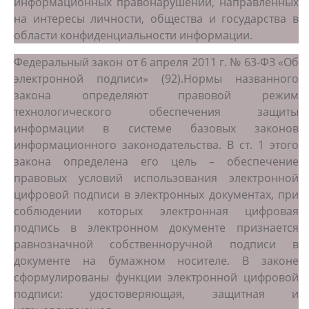
информационных правонарушений, направленных
на интересы личности, общества и государства в
области конфиденциальности информации.
Федеральный закон от 6 апреля 2011 г. № 63-ФЗ «Об
электронной подписи» (92).Нормы названного
закона определяют правовой режим
технологического обеспечения защиты
информации в системе базовых законов
информационного законодательства. В ст. 1 этого
закона определена его цель – обеспечение
правовых условий использования электронной
цифровой подписи в электронных документах, при
соблюдении которых электронная цифровая
подпись в электронном документе признается
равнозначной собственноручной подписи в
документе на бумажном носителе. В законе
сформулированы функции электронной цифровой
подписи: удостоверяющая, защитная и