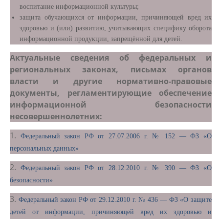
воспитание информационной культуры;
защита обучающихся от информации, причиняющей вред их
здоровью и (или) развитию, учитывающих специфику оборота
информационной продукции, запрещённой для детей.
Актуальные сведения об федеральных и
региональных законах, письмах органов
власти и другие нормативно-правовые
документы, регламентирующие обеспечение
информационной безопасности
несовершеннолетних:
1.
Федеральный закон РФ от 27.07.2006 г. № 152 — ФЗ «О
персональных данных»
2.
Федеральный закон РФ от 28.12.2010 г. № 390 — ФЗ «О
безопасности»
3.
Федеральный закон РФ от 29.12.2010 г. № 436 — ФЗ «О защите
детей от информации, причиняющей вред их здоровью и