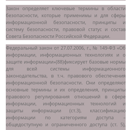
Закон определяет ключевые термины в области
безопасности, которые применимы и для сферы
информационной безопасности, принципы и
систему безопасности, правовой статус и состав
Совета Безопасности Российской Федерации.
Федеральный закон от 27.07.2006, г., № 149-ФЗ «Об
информации, информационных технологиях и о
защите информации»(88)фиксирует базовые нормы
для всей системы информационного
законодательства, в т.ч. правового обеспечения
информационной безопасности. Они определяют
основные термины и их определения, принципы
правового регулирования отношений в сфере
информации, информационных технологий и
защиты информации (ст.3), классификацию
информации по категориям доступа –
общедоступную и ограниченного доступа (ст. 5),