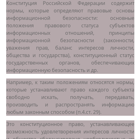
Конституция Российской Федерации содержит
нормы, которые определяют правовые основы
информационной безопасности: основные
положения правового статуса субъектов
информационных отношений, принципы
информационной безопасности (законности,
уважения прав, баланс интересов личности,
общества и государства), конституционный статус
государственных органов, обеспечивающих
информационную безопасность и др.
Например, к таким положениям относятся нормы,
которые устанавливают право каждого субъекта
свободно искать, получать, передавать,
производить и распространять информацию
любым законным способом (п.4.ст. 29).
Это конституционное право, устанавливающее
возможность удовлетворения интересов личности