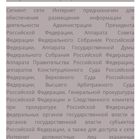
Сегмент сети Интернет предназначен для
обеспечения размещения информации о
деятельности Администрации Президента
Российской Федерации, Аппарата Совета
Федерации Федерального Собрания Российской
Федерации, Аппарата Государственной Думы
Федерального Собрания Российской Федерации,
Аппарата Правительства Российской Федерации,
аппаратов Конституционного Суда Российской
Федерации, Верховного Суда Российской
Федерации, Высшего Арбитражного Суда
Российской Федерации, Генеральной прокуратуры
Российской Федерации и Следственного комитета
при прокуратуре Российской Федерации,
федеральных органов государственной власти и
органов государственной власти субъектов
Российской Федерации, а также для доступа к сети
Интернет должностных лиц указанных