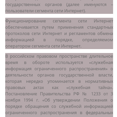
государственных органов (далее именуются –
пользователи сегмента сети Интернет).
Функционирование сегмента сети Интернет
обеспечивается путем применения стандартных
протоколов сети Интернет и регламентов обмена
информацией в порядке, определяемом
оператором сегмента сети Интернет.
В российском правовом пространстве длительное
время в обороте используется «служебная
информация ограниченного распространения» о
деятельности органов государственной власти,
которая нередко упоминается в нормативных
правовых актах как «служебная тайна».
Постановление Правительства РФ № 1233 от 3
ноября 1994 г. «Об утверждении Положения о
порядке обращения со служебной информацией
ограниченного распространения в федеральных