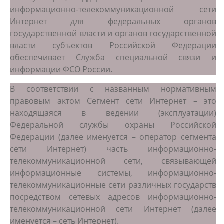
информационно-телекоммуникационной сети
Интернет для федеральных органов
государственной власти и органов государственной
власти субъектов Российской Федерации
обеспечивает Служба специальной связи и
информации ФСО России.
В соответствии с названным нормативным
правовым актом Сегмент сети Интернет – это
находящаяся в ведении (эксплуатации)
Федеральной службы охраны Российской
Федерации (далее именуется – оператор сегмента
сети Интернет) часть информационно-
телекоммуникационной сети, связывающей
информационные системы, информационно-
телекоммуникационные сети различных государств
посредством сетевых адресов информационно-
телекоммуникационной сети Интернет (далее
именуется – сеть Интернет).