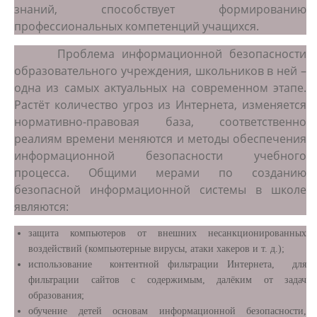
знаний, способствует формированию
профессиональных компетенций учащихся.
Проблема информационной безопасности
образовательного учреждения, школьников в ней –
одна из самых актуальных на современном этапе.
Растёт количество угроз из Интернета, изменяется
нормативно-правовая база, соответственно
реалиям времени меняются и методы обеспечения
информационной безопасности учебного
процесса. Общими мерами по созданию
безопасной информационной системы в школе
являются:
защита компьютеров от внешних несанкционированных
воздействий (компьютерные вирусы, атаки хакеров и т. д.);
использование контентной фильтрации Интернета, для
фильтрации сайтов с содержимым, далёким от задач
образования;
обучение детей основам информационной безопасности,