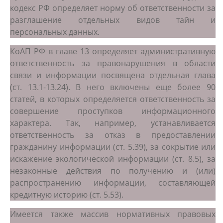
кодекс РФ определяет норму об ответственности за
разглашение отдельных видов тайн и
персональных данных.
КоАП РФ в главе 13 определяет административную
ответственность за правонарушения в области
связи и информации посвящена отдельная глава
(ст. 13.1-13.24). В него включены еще более 90
статей, в которых определяется ответственность за
совершение проступков информационного
характера. Так, например, устанавливается
ответственность за отказ в предоставлении
гражданину информации (ст. 5.39), за сокрытие или
искажение экологической информации (ст. 8.5), за
незаконные действия по получению и (или)
распространению информации, составляющей
кредитную историю (ст. 5.53).
Имеется также массив нормативных правовых