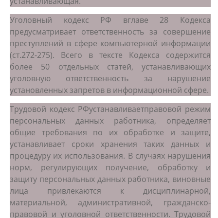
устанавливающая.
Уголовный кодекс РФ вглаве 28 Кодекса
предусматривает ответственность за совершение
преступлений в сфере компьютерной информации
(ст.272-275). Всего в тексте Кодекса содержится
более 50 отдельных статей, устанавливающих
уголовную ответственность за нарушение
установленных запретов в информационной сфере.
Трудовой кодекс РФустанавливаетправовой режим
персональных данных работника, определяет
общие требования по их обработке и защите,
устанавливает сроки хранения таких данных и
процедуру их использования. В случаях нарушения
норм, регулирующих получение, обработку и
защиту персональных данных работника, виновные
лица привлекаются к дисциплинарной,
материальной, административной, гражданско-
правовой и уголовной ответственности. Трудовой