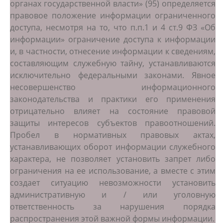
органах государственной власти» (95) определяется
правовое положение информации ограниченного
доступа, несмотря на то, что п.п.1 и 4 ст.9 ФЗ «Об
информации» ограничение доступа к информации
и, в частности, отнесение информации к сведениям,
составляющим служебную тайну, устанавливаются
исключительно федеральными законами. Явное
несовершенство информационного
законодательства и практики его применения
отрицательно влияет на состояние правовой
защиты интересов субъектов правоотношений.
Пробел в нормативных правовых актах,
устанавливающих оборот информации служебного
характера, не позволяет установить запрет либо
ограничения на ее использование, а вместе с этим
создает ситуацию невозможности установить
административную и / или уголовную
ответственность за нарушения порядка
распространения этой важной формы информации.