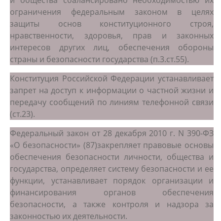
и общества сбалансировано необходимостью их
ограничения федеральным законом в целях
защиты основ конституционного строя,
нравственности, здоровья, прав и законных
интересов других лиц, обеспечения обороны
страны и безопасности государства (п.3.ст.55).
Конституция Российской Федерации устанавливает
запрет на доступ к информации о частной жизни и
передачу сообщений по линиям телефонной связи
(ст.23).
Федеральный закон от 28 декабря 2010 г. N 390-ФЗ
«О безопасности» (87)закрепляет правовые основы
обеспечения безопасности личности, общества и
государства, определяет систему безопасности и ее
функции, устанавливает порядок организации и
финансирования органов обеспечения
безопасности, а также контроля и надзора за
законностью их деятельности.