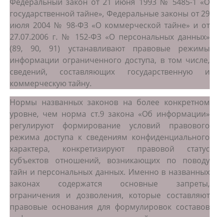
Федеральный закон от 21 июня 1993 № 5485-1 «О
государственной тайне», Федеральные законы от 29
июля 2004 № 98-ФЗ «О коммерческой тайне» и от
27.07.2006 г. № 152-ФЗ «О персональных данных»
(89, 90, 91) устанавливают правовые режимы
информации ограниченного доступа, в том числе,
сведений, составляющих государственную и
коммерческую тайну.
Нормы названных законов на более конкретном
уровне, чем норма ст.9 закона «Об информации»
регулируют формирование условий правового
режима доступа к сведениям конфиденциального
характера, конкретизируют правовой статус
субъектов отношений, возникающих по поводу
тайн и персональных данных. Именно в названных
законах содержатся основные запреты,
ограничения и дозволения, которые составляют
правовые основания для формулировок составов