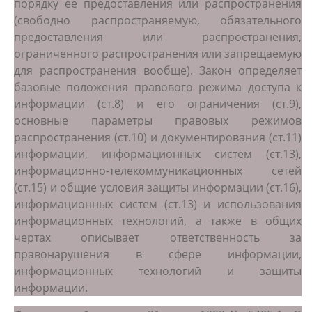
порядку ее предоставления или распространения
(свободно распространяемую, обязательного
предоставления или распространения,
ограниченного распространения или запрещаемую
для распространения вообще). Закон определяет
базовые положения правового режима доступа к
информации (ст.8) и его ограничения (ст.9),
основные параметры правовых режимов
распространения (ст.10) и документирования (ст.11)
информации, информационных систем (ст.13),
информационно-телекоммуникационных сетей
(ст.15) и общие условия защиты информации (ст.16),
информационных систем (ст.13) и использования
информационных технологий, а также в общих
чертах описывает ответственность за
правонарушения в сфере информации,
информационных технологий и защиты
информации.