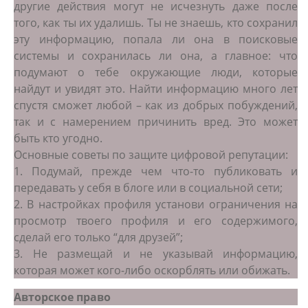
другие действия могут не исчезнуть даже после
того, как ты их удалишь. Ты не знаешь, кто сохранил
эту информацию, попала ли она в поисковые
системы и сохранилась ли она, а главное: что
подумают о тебе окружающие люди, которые
найдут и увидят это. Найти информацию много лет
спустя сможет любой – как из добрых побуждений,
так и с намерением причинить вред. Это может
быть кто угодно.
Основные советы по защите цифровой репутации:
1. Подумай, прежде чем что-то публиковать и
передавать у себя в блоге или в социальной сети;
2. В настройках профиля установи ограничения на
просмотр твоего профиля и его содержимого,
сделай его только “для друзей”;
3. Не размещай и не указывай информацию,
которая может кого-либо оскорблять или обижать.
Авторское право