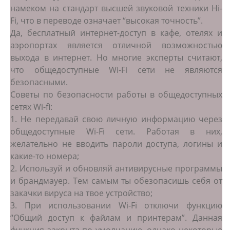
намеком на стандарт высшей звуковой техники Hi-
Fi, что в переводе означает “высокая точность”.
Да, бесплатный интернет-доступ в кафе, отелях и
аэропортах является отличной возможностью
выхода в интернет. Но многие эксперты считают,
что общедоступные Wi-Fi сети не являются
безопасными.
Советы по безопасности работы в общедоступных
сетях Wi-fi:
1. Не передавай свою личную информацию через
общедоступные Wi-Fi сети. Работая в них,
желательно не вводить пароли доступа, логины и
какие-то номера;
2. Используй и обновляй антивирусные программы
и брандмауер. Тем самым ты обезопасишь себя от
закачки вируса на твое устройство;
3. При использовании Wi-Fi отключи функцию
“Общий доступ к файлам и принтерам”. Данная