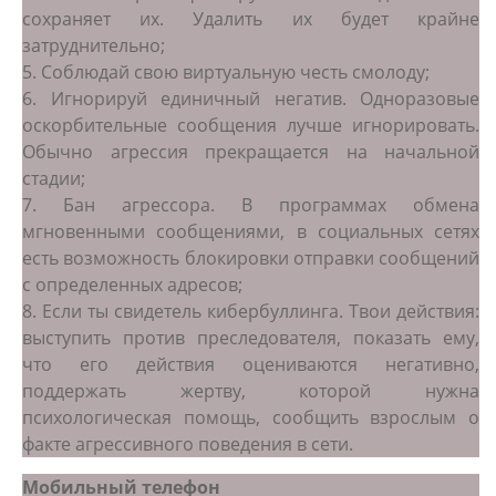
сохраняет их. Удалить их будет крайне
затруднительно;
5. Соблюдай свою виртуальную честь смолоду;
6. Игнорируй единичный негатив. Одноразовые
оскорбительные сообщения лучше игнорировать.
Обычно агрессия прекращается на начальной
стадии;
7. Бан агрессора. В программах обмена
мгновенными сообщениями, в социальных сетях
есть возможность блокировки отправки сообщений
с определенных адресов;
8. Если ты свидетель кибербуллинга. Твои действия:
выступить против преследователя, показать ему,
что его действия оцениваются негативно,
поддержать жертву, которой нужна
психологическая помощь, сообщить взрослым о
факте агрессивного поведения в сети.
Мобильный телефон