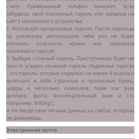
счету. Привязанный телефон поможет, если
забудешь свой платежный пароль или зайдешь на
сайт с незнакомого устройства;
2. Используй одноразовые пароли. После перехода
на усиленную авторизацию тебе уже не будет
угрожать опасность кражи или перехвата
платежного пароля;
3. Выбери сложный пароль. Преступникам будет не
просто угадать сложный пароль. Надежные пароли
– это пароли, которые содержат не менее 8 знаков и
включают в себя строчные и прописные буквы,
цифры и несколько символов, такие как знак
доллара, фунта, восклицательный знак и т.п.
Например, $tR0ng!;;
4. Не вводи свои личные данные на сайтах, которым
не доверяешь.
Электронная почта