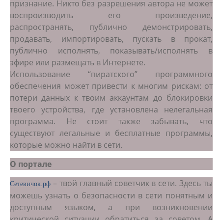
признание. Никто без разрешения автора не может
воспроизводить его произведение,
распространять, публично демонстрировать,
продавать, импортировать, пускать в прокат,
публично исполнять, показывать/исполнять в
эфире или размещать в Интернете.
Использование “пиратского” программного
обеспечения может привести к многим рискам: от
потери данных к твоим аккаунтам до блокировки
твоего устройства, где установлена нелегальная
программа. Не стоит также забывать, что
существуют легальные и бесплатные программы,
которые можно найти в сети.
О портале
– твой главный советчик в сети. Здесь ты
Сетевичок.рф
можешь узнать о безопасности в сети понятным и
доступным языком, а при возникновении
критической ситуации обратиться за советом. А