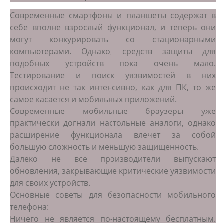
Современные смартфоны и планшеты содержат в
себе вполне взрослый функционал, и теперь они
могут конкурировать со стационарными
компьютерами. Однако, средств защиты для
подобных устройств пока очень мало.
Тестирование и поиск уязвимостей в них
происходит не так интенсивно, как для ПК, то же
самое касается и мобильных приложений.
Современные мобильные браузеры уже
практически догнали настольные аналоги, однако
расширение функционала влечет за собой
большую сложность и меньшую защищенность.
Далеко не все производители выпускают
обновления, закрывающие критические уязвимости
для своих устройств.
Основные советы для безопасности мобильного
телефона:
Ничего не является по-настоящему бесплатным.