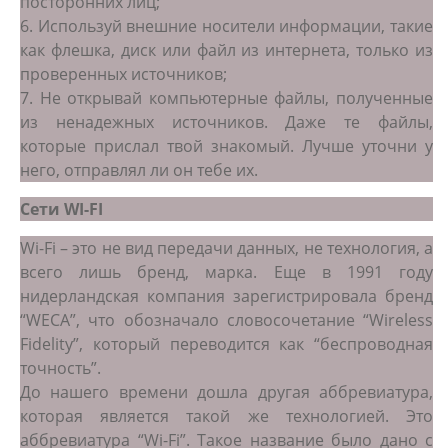
посторонних лиц;
6. Используй внешние носители информации, такие
как флешка, диск или файл из интернета, только из
проверенных источников;
7. Не открывай компьютерные файлы, полученные
из ненадежных источников. Даже те файлы,
которые прислал твой знакомый. Лучше уточни у
него, отправлял ли он тебе их.
Сети WI-FI
Wi-Fi – это не вид передачи данных, не технология, а
всего лишь бренд, марка. Еще в 1991 году
нидерландская компания зарегистрировала бренд
“WECA”, что обозначало словосочетание “Wireless
Fidelity”, который переводится как “беспроводная
точность”.
До нашего времени дошла другая аббревиатура,
которая является такой же технологией. Это
аббревиатура “Wi-Fi”. Такое название было дано с