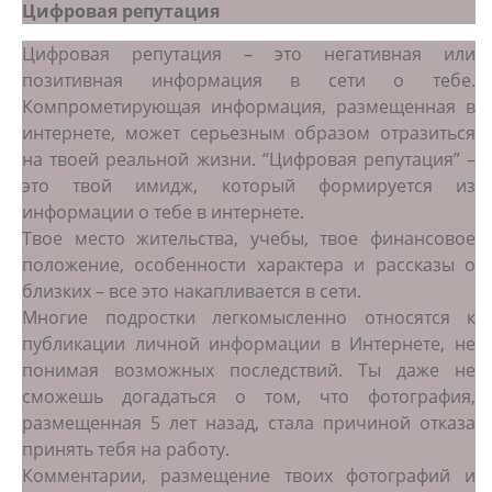
Цифровая репутация
Цифровая репутация – это негативная или
позитивная информация в сети о тебе.
Компрометирующая информация, размещенная в
интернете, может серьезным образом отразиться
на твоей реальной жизни. “Цифровая репутация” –
это твой имидж, который формируется из
информации о тебе в интернете.
Твое место жительства, учебы, твое финансовое
положение, особенности характера и рассказы о
близких – все это накапливается в сети.
Многие подростки легкомысленно относятся к
публикации личной информации в Интернете, не
понимая возможных последствий. Ты даже не
сможешь догадаться о том, что фотография,
размещенная 5 лет назад, стала причиной отказа
принять тебя на работу.
Комментарии, размещение твоих фотографий и