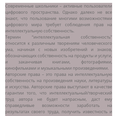
Современные школьники – активные пользователи
цифрового пространства. Однако далеко не все
знают, что пользование многими возможностями
цифрового мира требует соблюдения прав на
интеллектуальную собственность.
Термин “интеллектуальная собственность”
относится к различным творениям человеческого
ума, начиная с новых изобретений и знаков,
обозначающих собственность на продукты и услуги,
и заканчивая книгами, фотографиями,
кинофильмами и музыкальными произведениями.
Авторские права – это права на интеллектуальную
собственность на произведения науки, литературы
и искусства. Авторские права выступают в качестве
гарантии того, что интеллектуальный/творческий
труд автора не будет напрасным, даст ему
справедливые возможности заработать на
результатах своего труда, получить известность и