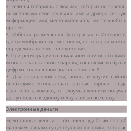
4. Если ты говоришь с людьми, которых не знаешь,
не используй свое реальное имя и другую личную
информации: имя, место жительства, место учебы и
прочее;
5. Избегай размещения фотографий в Интернете,
где ты изображен на местности, по которой можно
определить твое местоположение;
6. При регистрации в социальной сети необходимо
использовать сложные пароли, состоящие из букв и
цифр и с количеством знаков не менее 8;
7. Для социальной сети, почты и других сайтов
необходимо использовать разные пароли. Тогда
если тебя взломают, то злоумышленники получат
доступ только к одному месту, а не во все сразу.
Электронные деньги
Электронные деньги – это очень удобный способ
платежей, однако существуют мошенники, которые