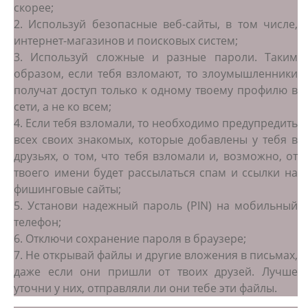
скорее;
2. Используй безопасные веб-сайты, в том числе,
интернет-магазинов и поисковых систем;
3. Используй сложные и разные пароли. Таким
образом, если тебя взломают, то злоумышленники
получат доступ только к одному твоему профилю в
сети, а не ко всем;
4. Если тебя взломали, то необходимо предупредить
всех своих знакомых, которые добавлены у тебя в
друзьях, о том, что тебя взломали и, возможно, от
твоего имени будет рассылаться спам и ссылки на
фишинговые сайты;
5. Установи надежный пароль (PIN) на мобильный
телефон;
6. Отключи сохранение пароля в браузере;
7. Не открывай файлы и другие вложения в письмах,
даже если они пришли от твоих друзей. Лучше
уточни у них, отправляли ли они тебе эти файлы.