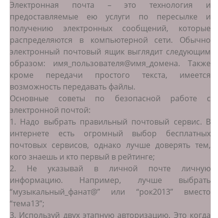
Электронная почта – это технология и
предоставляемые ею услуги по пересылке и
получению электронных сообщений, которые
распределяются в компьютерной сети. Обычно
электронный почтовый ящик выглядит следующим
образом: имя_пользователя@имя_домена. Также
кроме передачи простого текста, имеется
возможность передавать файлы.
Основные советы по безопасной работе с
электронной почтой:
1. Надо выбрать правильный почтовый сервис. В
интернете есть огромный выбор бесплатных
почтовых сервисов, однако лучше доверять тем,
кого знаешь и кто первый в рейтинге;
2. Не указывай в личной почте личную
информацию. Например, лучше выбрать
“музыкальный_фанат@” или “рок2013” вместо
“тема13”;
3. Используй двух этапную авторизацию. Это когда