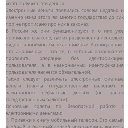
хотят получить эти деньги.
Электронные деньги появились совсем недавно и
именно из-за этого во многих государствах до сих
пор не прописано про них в законах.
В России же они функционируют и о них уже
прописано в законе, где их разделяют на несколько
видов – анонимные и не анонимные. Разница в том,
что анонимные – это те, в которых разрешается
проводить операции без идентификации
пользователя, а в неанонимных идентификация
пользователя является обязательной.
Также следует различать электронные фиатные
деньги (равны государственным валютам) и
электронные нефиатные деньги (не равны
государственным валютам).
Основные советы по безопасной работе с
электронными деньгами:
1. Привяжи к счету мобильный телефон. Это самый
удобный и быстрый способ восстановить доступ к