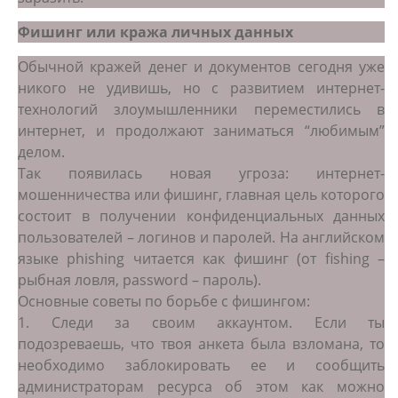
Фишинг или кража личных данных
Обычной кражей денег и документов сегодня уже
никого не удивишь, но с развитием интернет-
технологий злоумышленники переместились в
интернет, и продолжают заниматься “любимым”
делом.
Так появилась новая угроза: интернет-
мошенничества или фишинг, главная цель которого
состоит в получении конфиденциальных данных
пользователей – логинов и паролей. На английском
языке phishing читается как фишинг (от fishing –
рыбная ловля, password – пароль).
Основные советы по борьбе с фишингом:
1. Следи за своим аккаунтом. Если ты
подозреваешь, что твоя анкета была взломана, то
необходимо заблокировать ее и сообщить
администраторам ресурса об этом как можно