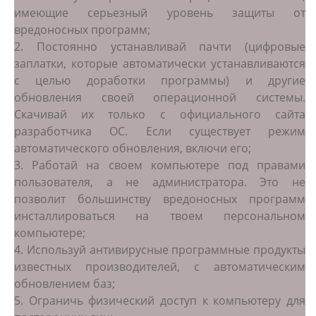
имеющие серьезный уровень защиты от
вредоносных программ;
2. Постоянно устанавливай пачти (цифровые
заплатки, которые автоматически устанавливаются
с целью доработки программы) и другие
обновления своей операционной системы.
Скачивай их только с официального сайта
разработчика ОС. Если существует режим
автоматического обновления, включи его;
3. Работай на своем компьютере под правами
пользователя, а не администратора. Это не
позволит большинству вредоносных программ
инсталлироваться на твоем персональном
компьютере;
4. Используй антивирусные программные продукты
известных производителей, с автоматическим
обновлением баз;
5. Ограничь физический доступ к компьютеру для