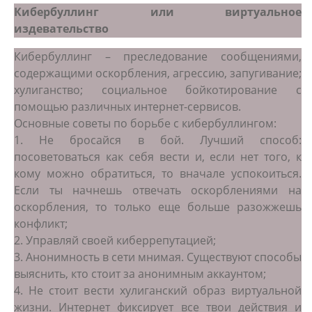
Кибербуллинг или виртуальное
издевательство
Кибербуллинг – преследование сообщениями,
содержащими оскорбления, агрессию, запугивание;
хулиганство; социальное бойкотирование с
помощью различных интернет-сервисов.
Основные советы по борьбе с кибербуллингом:
1. Не бросайся в бой. Лучший способ:
посоветоваться как себя вести и, если нет того, к
кому можно обратиться, то вначале успокоиться.
Если ты начнешь отвечать оскорблениями на
оскорбления, то только еще больше разожжешь
конфликт;
2. Управляй своей киберрепутацией;
3. Анонимность в сети мнимая. Существуют способы
выяснить, кто стоит за анонимным аккаунтом;
4. Не стоит вести хулиганский образ виртуальной
жизни. Интернет фиксирует все твои действия и