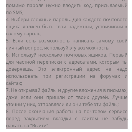
помимо пароля нужно вводить код, присылаемый
по SMS;
4. Выбери сложный пароль. Для каждого почтового
ящика должен быть свой надежный, устойчивый к
взлому пароль;
5. Если есть возможность написать самому свой
личный вопрос, используй эту возможность;
6. Используй несколько почтовых ящиков. Первый
для частной переписки с адресатами, которым ты
доверяешь. Это электронный адрес не надо
использовать при регистрации на форумах и
сайтах;
7. Не открывай файлы и другие вложения в письмах,
даже если они пришли от твоих друзей. Лучше
уточни у них, отправляли ли они тебе эти файлы;
8. После окончания работы на почтовом сервисе
перед закрытием вкладки с сайтом не забудь
нажать на “Выйти”.