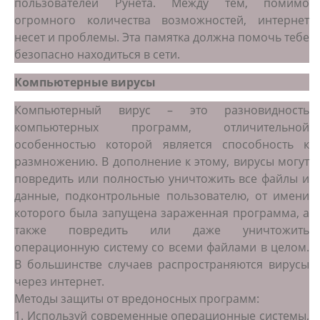
пользователей Рунета. Между тем, помимо
огромного количества возможностей, интернет
несет и проблемы. Эта памятка должна помочь тебе
безопасно находиться в сети.
Компьютерные вирусы
Компьютерный вирус – это разновидность
компьютерных программ, отличительной
особенностью которой является способность к
размножению. В дополнение к этому, вирусы могут
повредить или полностью уничтожить все файлы и
данные, подконтрольные пользователю, от имени
которого была запущена зараженная программа, а
также повредить или даже уничтожить
операционную систему со всеми файлами в целом.
В большинстве случаев распространяются вирусы
через интернет.
Методы защиты от вредоносных программ:
1. Используй современные операционные системы,