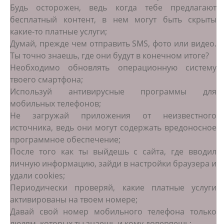
Будь осторожен, ведь когда тебе предлагают
бесплатный контент, в нем могут быть скрыты
какие-то платные услуги;
Думай, прежде чем отправить SMS, фото или видео.
Ты точно знаешь, где они будут в конечном итоге?
Необходимо обновлять операционную систему
твоего смартфона;
Используй антивирусные программы для
мобильных телефонов;
Не загружай приложения от неизвестного
источника, ведь они могут содержать вредоносное
программное обеспечение;
После того как ты выйдешь с сайта, где вводил
личную информацию, зайди в настройки браузера и
удали cookies;
Периодически проверяй, какие платные услуги
активированы на твоем номере;
Давай свой номер мобильного телефона только
людям, которых ты знаешь и кому доверяешь;