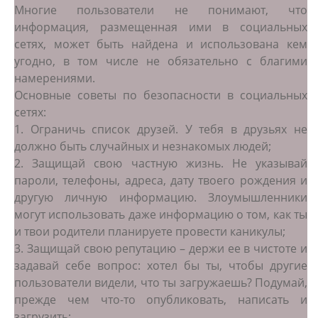
Многие пользователи не понимают, что
информация, размещенная ими в социальных
сетях, может быть найдена и использована кем
угодно, в том числе не обязательно с благими
намерениями.
Основные советы по безопасности в социальных
сетях:
1. Ограничь список друзей. У тебя в друзьях не
должно быть случайных и незнакомых людей;
2. Защищай свою частную жизнь. Не указывай
пароли, телефоны, адреса, дату твоего рождения и
другую личную информацию. Злоумышленники
могут использовать даже информацию о том, как ты
и твои родители планируете провести каникулы;
3. Защищай свою репутацию – держи ее в чистоте и
задавай себе вопрос: хотел бы ты, чтобы другие
пользователи видели, что ты загружаешь? Подумай,
прежде чем что-то опубликовать, написать и
загрузить;