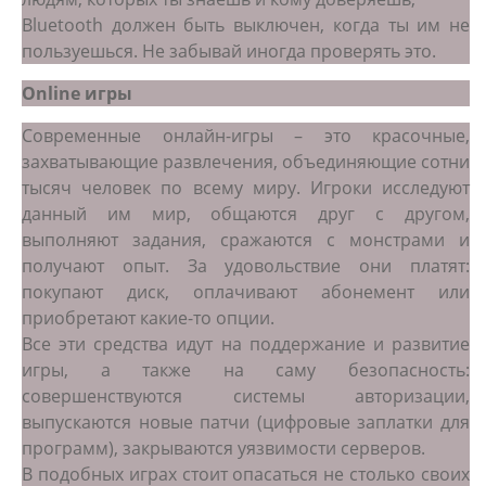
Bluetooth должен быть выключен, когда ты им не
пользуешься. Не забывай иногда проверять это.
Online игры
Современные онлайн-игры – это красочные,
захватывающие развлечения, объединяющие сотни
тысяч человек по всему миру. Игроки исследуют
данный им мир, общаются друг с другом,
выполняют задания, сражаются с монстрами и
получают опыт. За удовольствие они платят:
покупают диск, оплачивают абонемент или
приобретают какие-то опции.
Все эти средства идут на поддержание и развитие
игры, а также на саму безопасность:
совершенствуются системы авторизации,
выпускаются новые патчи (цифровые заплатки для
программ), закрываются уязвимости серверов.
В подобных играх стоит опасаться не столько своих