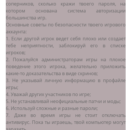
соперников, сколько кражи твоего пароля, на
котором основана система авторизации
большинства игр.
Основные советы по безопасности твоего игрового
аккаунта:
1. Если другой игрок ведет себя плохо или создает
тебе неприятности, заблокируй его в списке
игроков;
2. Пожалуйся администраторам игры на плохое
поведение этого игрока, желательно приложить
какие-то доказательства в виде скринов;
3. Не указывай личную информацию в профайле
игры;
4. Уважай других участников по игре;
5. Не устанавливай неофициальные патчи и моды;
6. Используй сложные и разные пароли;
7. Даже во время игры не стоит отключать
антивирус. Пока ты играешь, твой компьютер могут
заразить.