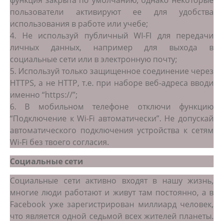
функция закрыта по умолчанию, однако некоторые
пользователи активируют ее для удобства
использования в работе или учебе;
4. Не используй публичный WI-FI для передачи
личных данных, например для выхода в
социальные сети или в электронную почту;
5. Используй только защищенное соединение через
HTTPS, а не HTTP, т.е. при наборе веб-адреса вводи
именно “https://”;
6. В мобильном телефоне отключи функцию
“Подключение к Wi-Fi автоматически”. Не допускай
автоматического подключения устройства к сетям
Wi-Fi без твоего согласия.
Социальные сети
Социальные сети активно входят в нашу жизнь,
многие люди работают и живут там постоянно, а в
Facebook уже зарегистрирован миллиард человек,
что является одной седьмой всех жителей планеты.