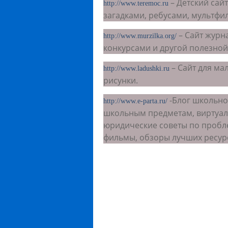
– Детский сай
http://www.teremoc.ru
загадками, ребусами, мультфи
– Сайт журн
http://www.murzilka.org/
конкурсами и другой полезно
– Сайт для ма
http://www.ladushki.ru
рисунки.
-Блог школьног
http://www.e-parta.ru/
школьным предметам, виртуаль
юридические советы по пробле
фильмы, обзоры лучших ресур