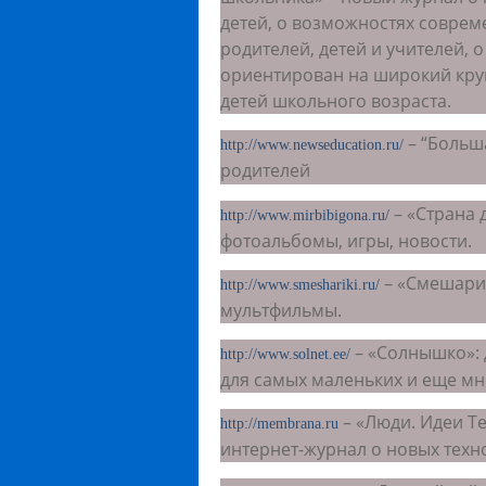
детей, о возможностях совре
родителей, детей и учителей, 
ориентирован на широкий круг
детей школьного возраста.
– “Больш
http://www.newseducation.ru/
родителей
– «Страна 
http://www.mirbibigona.ru/
фотоальбомы, игры, новости.
– «Смешарик
http://www.smeshariki.ru/
мультфильмы.
– «Солнышко»:
http://www.solnet.ee/
для самых маленьких и еще мн
– «Люди. Идеи Т
http://membrana.ru
интернет-журнал о новых техн