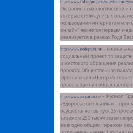
http://www.fid.su/projects/saferinternet/yea
Оказание психологической и 
которые столкнулись с опасно
пользования интернетом или 
онлайн” является первым и ед
реализуется в рамках Года Без
– социальный
http://www.nedopusti.ru/
социальный проект по защите 
и жестокого обращения реализу
проекта: Общественная палат
Организация «Центр Интернет
правозащитная общественная 
– Журнал “З
http://www.za-partoi.ru/
«Здоровье школьника» – прое
осуществляет выпуск 25 проф
тиражом 250 тысяч экземпляр
ежегодно общим тиражом окол
школьника» – новый журнал о 