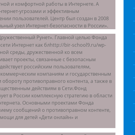
ной и комфортной работы в Интернете. А
Интернет-угрозами и эффективным
нии пользователей. Центр был создан в 2008
ьный узел Интернет-безопасности в России».
Дружественный Рунет». Главной целью Фонда
ети Интернет как блhttp://bir-school9.ru/wp-
ной среды, дружественной ко всем
ивает проекты, связанные с безопасным
действует российским пользователям,
 коммерческим компаниям и государственным
 обороту противоправного контента, а также в
щественным действиям в Сети.Фонд
ует в России комплексную стратегию в области
нтернета. Основными проектами Фонда
риему сообщений о противоправном контенте,
мощи для детей «Дети онлайн» и