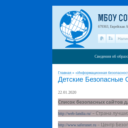
МБОУ СО
679363, Еврейская А
Напи
Сведения об образ
Главная
»
«Информационная безопаснос
Детские Безопасные 
22.01.2020
Список безопасных сайтов д
– Страна лучших
http://web-landia.ru/
– Центр Безо
http://www.saferunet.ru