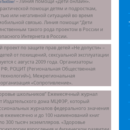
– Линия помощи «Дети онлайн».
r/hotline/
практической помощи детям и подросткам,
стью или негативной ситуацией во время
мобильной связью. Линия помощи “Дети
инственным такого рода проектом в России и
опасного Интернета в России.
 проект по защите прав детей «Не допусти» –
детей от похищений, сексуальной эксплуатации
ется с августа 2009 года. Организаторы
а РФ, РОЦИТ (Региональная Общественная
-технологий»), Межрегиональная
организация «Сопротивление».
доровье школьников” Ежемесячный журнал
кт Издательского дома МЦФЭР, который
ессиональных журналов федерального значения
ов ежемесячно и до 100 наименований книг
о 300 тысяч экземпляров. «Здоровье
психологии взросления и физическом развитии