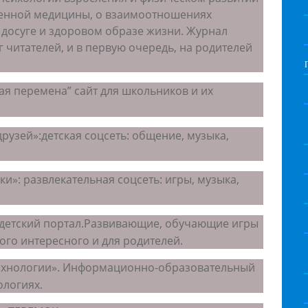
менной медицины, о взаимоотношениях
о досуге и здоровом образе жизни. Журнал
 читателей, и в первую очередь, на родителей
ая перемена” сайт для школьников и их
друзей»:детская соцсеть: общение, музыка,
и»: развлекательная соцсеть: игры, музыка,
 детский портал.Развивающие, обучающие игры
ого интересного и для родителей.
ехнологии». Информационно-образовательный
ологиях.