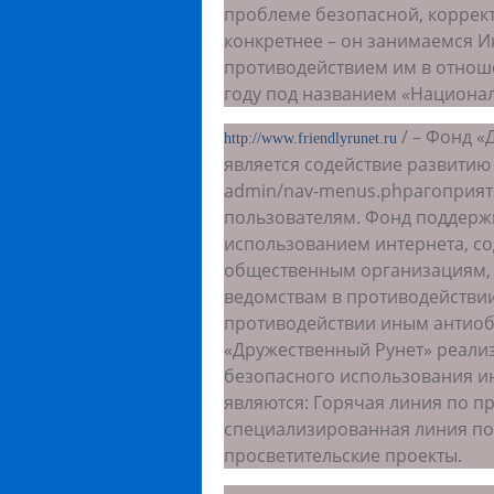
проблеме безопасной, коррект
конкретнее – он занимаемся 
противодействием им в отноше
году под названием «Национал
/ – Фонд «
http://www.friendlyrunet.ru
является содействие развитию с
admin/nav-menus.phpагоприят
пользователям. Фонд поддерж
использованием интернета, со
общественным организациям,
ведомствам в противодействии
противодействии иным антиоб
«Дружественный Рунет» реализ
безопасного использования и
являются: Горячая линия по п
специализированная линия по
просветительские проекты.