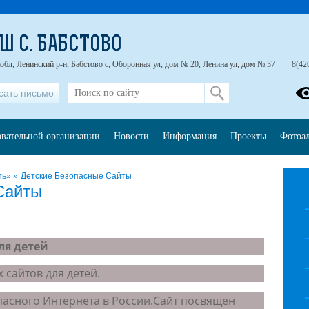
Ш С. БАБСТОВО
обл, Ленинский р-н, Бабстово с, Оборонная ул, дом № 20, Ленина ул, дом № 37
8(42
сать письмо
овательной организации
Новости
Информация
Проекты
Фотоа
ть»
»
Детские Безопасные Сайты
Сайты
ля детей
 сайтов для детей.
пасного Интернета в России.Сайт посвящен